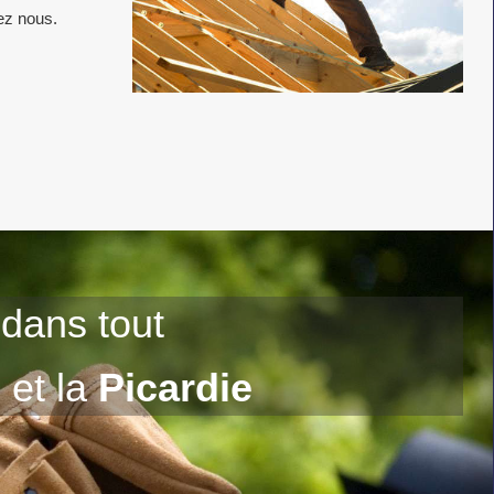
ez nous.
dans tout
s
et la
Picardie