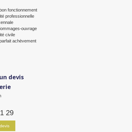
 bon fonctionnement
té professionnelle
cennale
dommages-ouvrage
té civile
 parfait achèvement
un devis
erie
n
81 29
devis