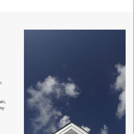
n
,
in,
sny