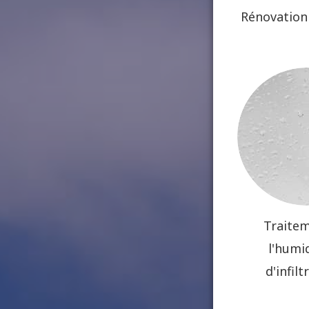
Rénovation
Traite
l'humid
d'infilt