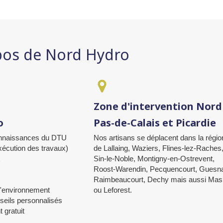
pos de Nord Hydro
Zone d'intervention Nord
o
Pas-de-Calais et Picardie
onnaissances du DTU
Nos artisans se déplacent dans la régio
xécution des travaux)
de Lallaing, Waziers, Flines-lez-Raches
t
Sin-le-Noble, Montigny-en-Ostrevent,
Roost-Warendin, Pecquencourt, Guesna
Raimbeaucourt, Dechy mais aussi Ma
l'environnement
ou Leforest.
seils personnalisés
 gratuit