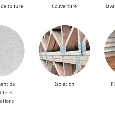
 de toiture
Couverture
Rava
ment de
Isolation
P
ité et
rations