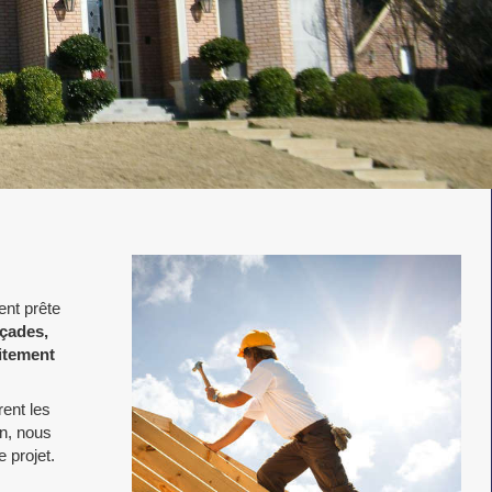
ient prête
açades,
aitement
ent les
n, nous
 projet.