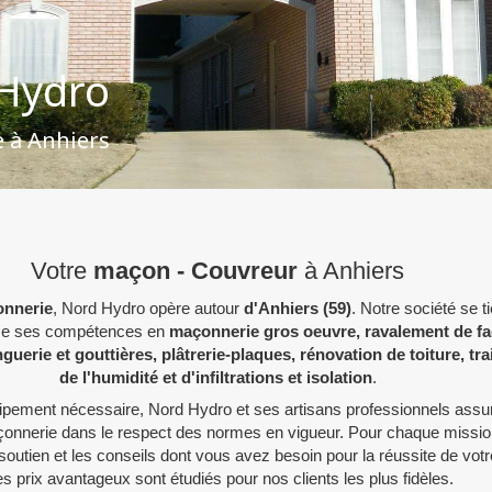
Hydro
 à Anhiers
Votre
maçon - Couvreur
à Anhiers
nnerie
, Nord Hydro opère autour
d'Anhiers (59)
. Notre société se t
se ses compétences en
maçonnerie gros oeuvre, ravalement de f
guerie et gouttières, plâtrerie-plaques, rénovation de toiture, tr
de l'humidité et d'infiltrations et isolation
.
uipement nécessaire, Nord Hydro et ses artisans professionnels assur
onnerie dans le respect des normes en vigueur. Pour chaque missio
soutien et les conseils dont vous avez besoin pour la réussite de votre
s prix avantageux sont étudiés pour nos clients les plus fidèles.