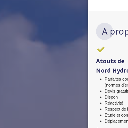
A pro
Atouts de
Nord Hydr
Parfaites c
(normes d’e
Devis gratui
Dispon
Réactivité
Respect de 
Etude et con
Déplacement