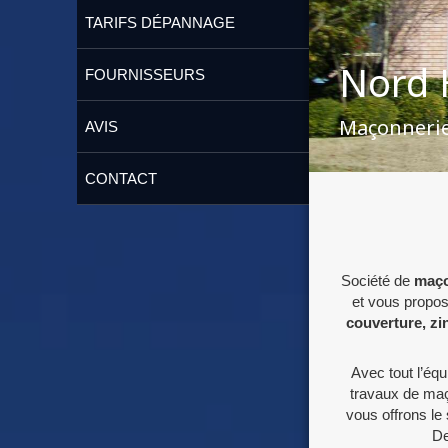
TARIFS DÉPANNAGE
Nord 
FOURNISSEURS
Maçonnerie
AVIS
CONTACT
Société de
maço
et vous propo
couverture, zin
Avec tout l’éq
travaux de maç
vous offrons le 
De