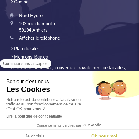
Contact
Nord Hydro
102 rue du moulin
59194
Anhiers
Afficher le téléphone
Plan du site
Mentions légales
Rénovation de toiture, couverture, ravalement de façades,
maçonnerie gros oeuvre, traitement de l'humidité et
d'infiltrations, isolation, plâtrerie-plaques, zinguerie et
gouttières
Demander un devis
Création et référencement du site par Simplébo
Ce site a été proposé par
La Maison Saint Gobain