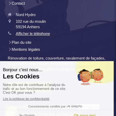
Contact
Nord Hydro
102 rue du moulin
59194
Anhiers
Afficher le téléphone
Plan du site
Mentions légales
Rénovation de toiture, couverture, ravalement de façades,
maçonnerie gros oeuvre, traitement de l'humidité et
d'infiltrations, isolation, plâtrerie-plaques, zinguerie et
gouttières
Demander un devis
Création et référencement du site par Simplébo
Ce site a été proposé par
La Maison Saint Gobain