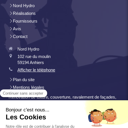
Nord Hydro
Réalisations
Fournisseurs
Avis
Contact
Nord Hydro
102 rue du moulin
59194
Anhiers
Afficher le téléphone
Plan du site
Mentions légales
Rénovation de toiture, couverture, ravalement de façades,
maçonnerie gros oeuvre, traitement de l'humidité et
d'infiltrations, isolation, plâtrerie-plaques, zinguerie et
gouttières